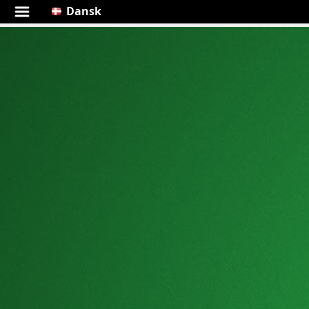
Dansk
7 Kabale gratis
✅ 7 Kabale (Syvkabale)
spilleregler